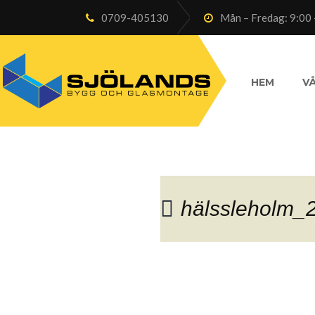
0709-405130
Mån – Fredag: 9:00 
HEM
VÅ
hälssleholm_
Blog