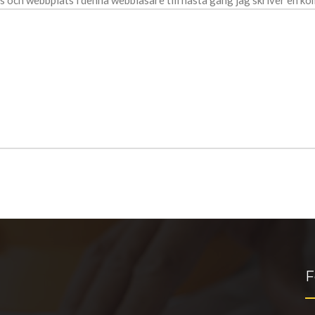
s och webbplats i denna webbläsare till nästa gång jag skriver en k
F