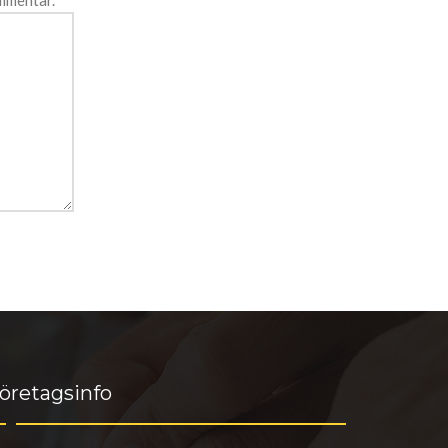
ommentar.
öretagsinfo