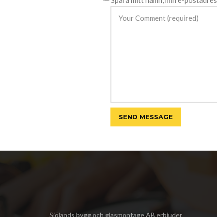
Spara mitt namn, min e-postadres
Sjölands bygg och glasmontage AB
erbjuder