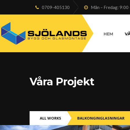
0709-405130
Mån – Fredag: 9:00 
HEM
VÅ
Våra Projekt
ALL WORKS
BALKONGINGLASNINGAR