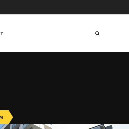
KT
UM