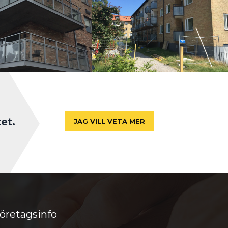
tet.
JAG VILL VETA MER
öretagsinfo