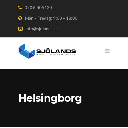
0709-405130
Mån – Fredag: 9:00 – 18:00
TJÄNSTER
BALKONGINGLA
UTERUM
info@sjolands.se
BALKONGINGLASNING
BALKONGINGLASNING
UTERUM HELSINGBORG
HELSINGBORG
BALKONGRÄCKEN
UTERUM MALMÖ
BALKONGINGLASNING 
UTERUM
UTERUM LUND
UTERUM VARBERG
Helsingborg