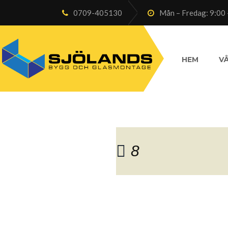
0709-405130
Mån – Fredag: 9:00 
HEM
VÅ
8
Blog