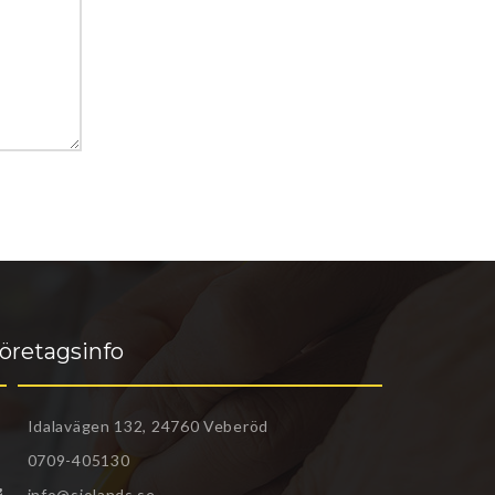
öretagsinfo
Idalavägen 132, 24760 Veberöd
0709-405130
info@sjolands.se