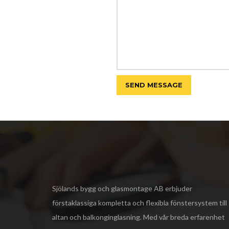
Sjölands bygg och glasmontage AB
erbjuder
förstaklassiga kompletta och flexibla fönstersystem till
altan och balkonginglasning. Med vår breda erfarenhet