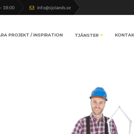
– 18:00
info@sjolands.se
RA PROJEKT / INSPIRATION
KONTA
TJÄNSTER
bj1