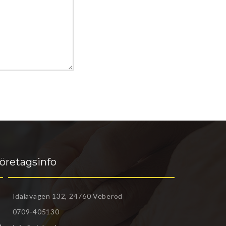
öretagsinfo
Idalavägen 132, 24760 Veberöd
0709-405130