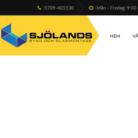
0709-405130
Mån – Fredag: 9:00 
HEM
VÅ
home03-slide02-o