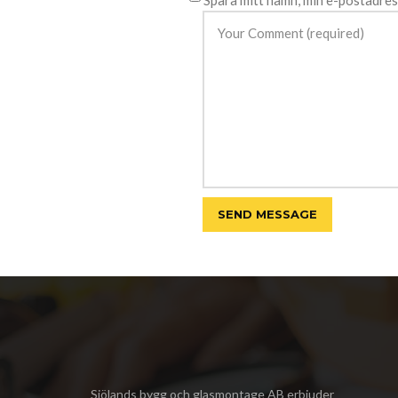
Spara mitt namn, min e-postadres
Sjölands bygg och glasmontage AB
erbjuder