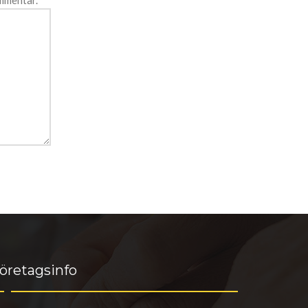
ommentar.
öretagsinfo