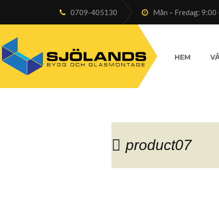
0709-405130
Mån – Fredag: 9:00 
HEM
VÅ
product07
Blog