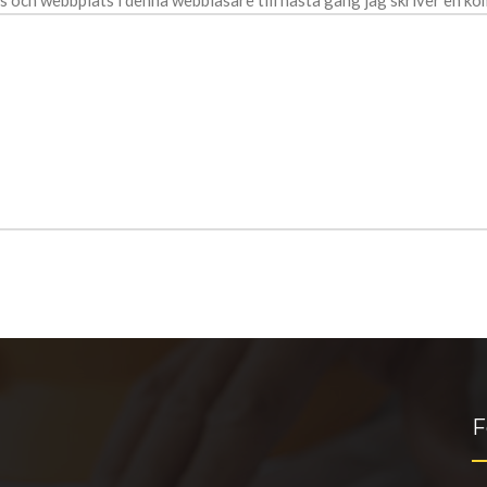
s och webbplats i denna webbläsare till nästa gång jag skriver en k
F